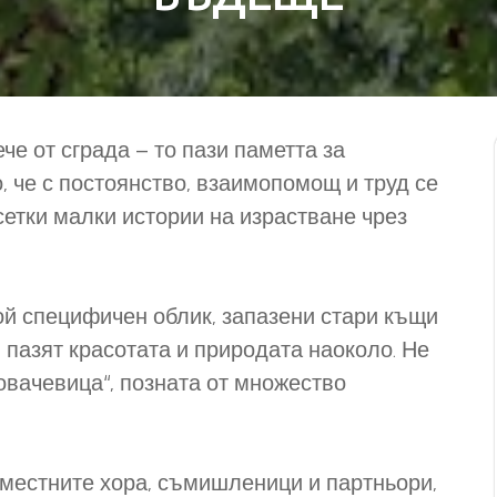
е от сграда – то пази паметта за
, че с постоянство, взаимопомощ и труд се
сетки малки истории на израстване чрез
ой специфичен облик, запазени стари къщи
и пазят красотата и природата наоколо. Не
овачевица“, позната от множество
 местните хора, съмишленици и партньори,