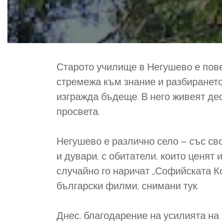
Старото училище в Негушево е повеч
стремежа към знание и разбирането
изгражда бъдеще. В него живеят де
просвета.
Негушево е различно село – със св
и дувари, с обитатели, които ценят 
случайно го наричат „Софийската К
български филми, снимани тук.
Днес, благодарение на усилията на