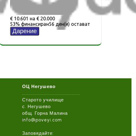
ОЦ Негушево
................................................
Старото училище
с. Негушево
общ. Горна Малина
info@poveyi.com
Заповядайте: