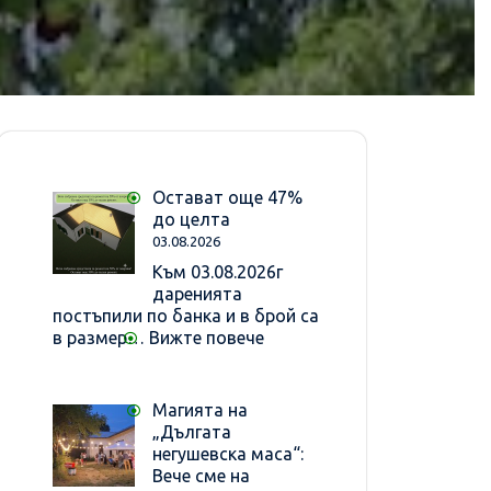
Остават още 47%
до целта
03.08.2026
Към 03.08.2026г
даренията
постъпили по банка и в брой са
:
в размер…
Вижте повече
Остават
още
47%
Магията на
до
„Дългата
целта
негушевска маса“:
Вече сме на