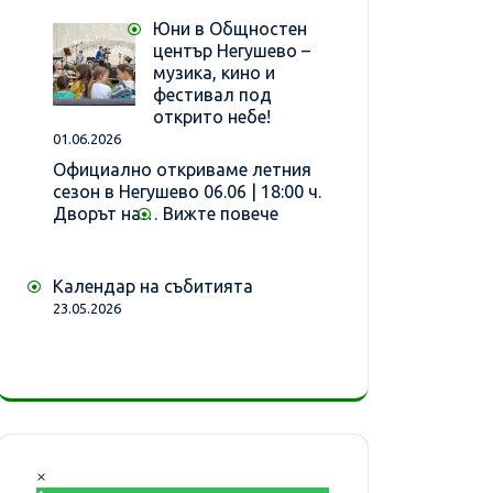
училище!
бъдещето
Юни в Общностен
на
център Негушево –
старото
музика, кино и
училище
фестивал под
открито небе!
01.06.2026
Официално откриваме летния
сезон в Негушево 06.06 | 18:00 ч.
:
Дворът на…
Вижте повече
Юни
в
Общностен
Календар на събитията
център
23.05.2026
Негушево
–
музика,
кино
и
фестивал
под
открито