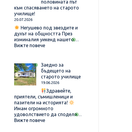
половината път
към спасяването на старото
училище!
20.07.2026
Негушево под звездите и
духът на общността През
изминалия уикенд нашето…
:
Вижте повече
Магията
на
„Дългата
Заедно за
негушевска
бъдещето на
маса“:
старото училище
Вече
19.06.2026
сме
Здравейте,
на
приятели, съмишленици и
половината
пазители на историята!
път
Имам огромното
към
удоволствието да споделя…
спасяването
:
Вижте повече
на
Заедно
старото
за