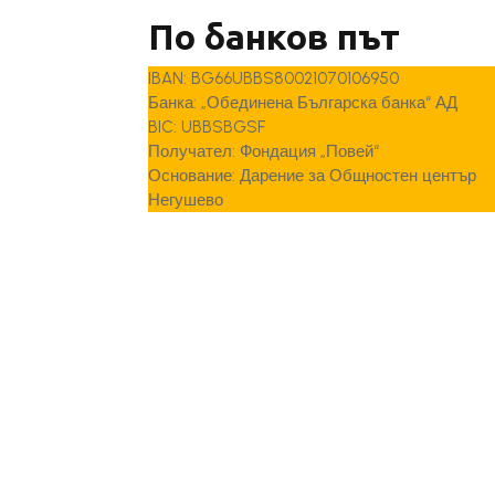
По банков път
IBAN: BG66UBBS80021070106950
Банка: „Обединена Българска банка“ АД
BIC: UBBSBGSF
Получател: Фондация „Повей“
Основание: Дарение за Общностен център
Негушево