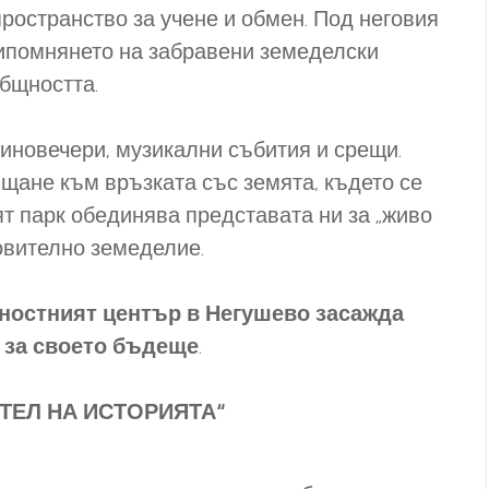
ространство за учене и обмен. Под неговия
рипомнянето на забравени земеделски
общността.
киновечери, музикални събития и срещи.
щане към връзката със земята, където се
ят парк обединява представата ни за „живо
новително земеделие.
ностният център в Негушево засажда
 за своето бъдеще
.
ТЕЛ НА ИСТОРИЯТА“