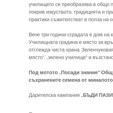
училището се преобразява в общо п
покрив изкуството, традицията и п
практики съжителстват в полза на 
Вече три години сградата е дом на 
Училищната градина е място за връ
отглежда чиста храна. Зеленчукови
място“, „зелено училище“ и възста
Под мотото „Посади знание“ Общ
съхранените семена от миналото
Дарителска кампания
„БЪДИ ПАЗИ