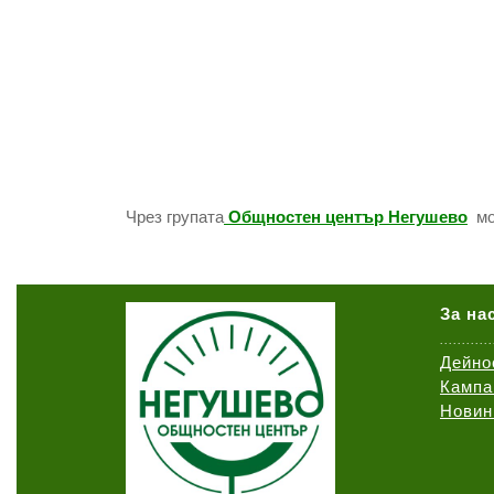
Чрез групата
Общностен център Негушево
мо
За на
............
Дейно
Кампа
Новин