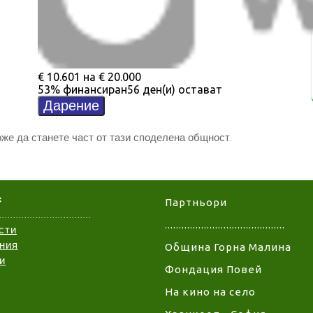
же да станете част от тази споделена общност.
с
Партньори
.................................
...........................................
сти
ния
Община Горна Малина
и
Фондация Повей
На кино на село