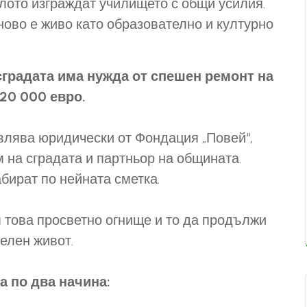
елото изграждат училището с общи усилия.
тново е живо като образователно и културно
сградата има нужда от спешен ремонт на
20 000 евро.
влява юридически от Фондация „Повей“,
м на сградата и партньор на общината.
бират по нейната сметка.
м това просветно огнище и то да продължи
елен живот.
 по два начина: